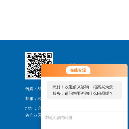
扫码关注
在线交流
您好！欢迎前来咨询，很高兴为您
传真：86-0551-62864956
服务，请问您要咨询什么问题呢？
邮箱：93703023@qq.com
地址：合肥市经济开发区汤口路2776号香馨创
谷产业园