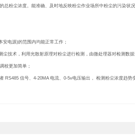
的总粉尘浓度。能准确、及时地反映粉尘作业场所中粉尘的污染状
(本安电源)的范围内均能正常工作；
的测尘技术，利用光散射原理对粉尘进行检测，由微处理器对检测数
调校更加简单；
者 RS485 信号、4-20MA 电流、0-5v电压输出， 检测粉尘浓度趋