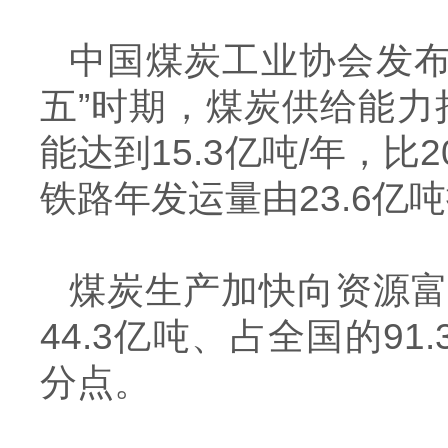
中国煤炭工业协会发
五”时期，煤炭供给能
能达到
15.3
亿吨
/
年，比
2
铁路年发运量由
23.6
亿吨
煤炭生产加快向资源
44.3
亿吨、占全国的
91.
分点。