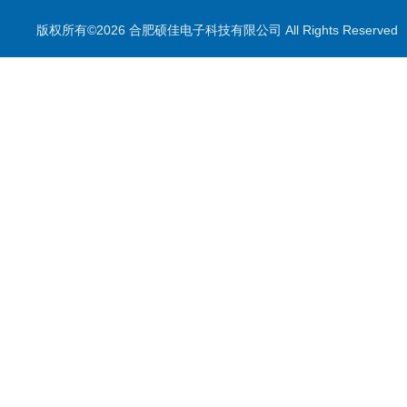
气体检测仪
版权所有©2026 合肥硕佳电子科技有限公司 All Rights Reserve
测量仪
校准装置
喷雾降尘设备
喷雾降尘