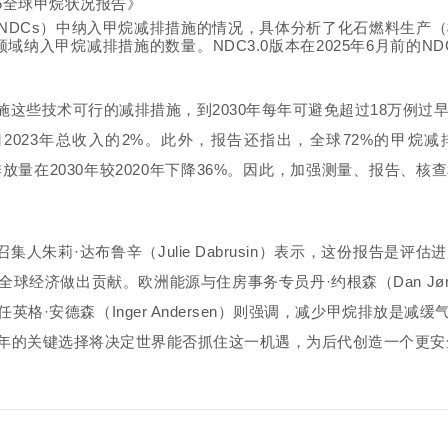
NDCs）中纳入甲烷减排措施的情况，具体分析了化石燃料生产
这些领域纳入甲烷减排措施的数量。NDC3.0版本在2025年6月前的
这些技术可行的减排措施，到2030年每年可避免超过18万例过早
023年总收入的2%。此外，报告还指出，全球72%的甲烷减
量在2030年较2020年下降36%。因此，加强测量、报告、
召集人朱莉·达布鲁辛
（Julie Dabrusin）
表示，这份报告是评估进
全球经济做出贡献。欧洲能源与住房事务专员丹·约根森
（Dan Jø
任英格·安德森
（Inger Andersen）
则强调，减少甲烷排放是减缓
年的关键选择将决定世界能否抓住这一机遇，为后代创造一个更安