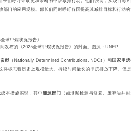
国部长们呼吁采取更加果断的甲烷减排行动。他们强调，实现目标
放部门的应用规模。部长们同时呼吁各国提高其减排目标和行动的
期间发布的《2025全球甲烷状况报告》的封面。图源：UNEP
主贡献
（Nationally Determined Contributions, NDCs）
和
国家甲烷
削减，这将标志着历史上规模最大、持续时间最长的甲烷排放下降。但
过低成本措施实现，其中
能源部门
（如泄漏检测与修复、废弃油井封