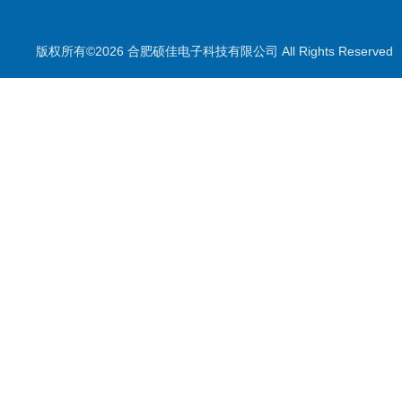
气体测量元件
气体检测仪
版权所有©2026 合肥硕佳电子科技有限公司 All Rights Reserve
测量仪
校准装置
喷雾降尘设备
喷雾降尘