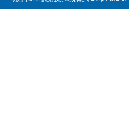
版权所有©2026 合肥硕佳电子科技有限公司 All Rights Reserve
测量仪
校准装置
喷雾降尘设备
喷雾降尘