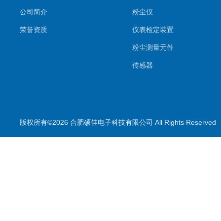
公司简介
粉尘仪
荣誉资质
仪表检定装置
粉尘测量元件
传感器
环境监测系统
气体测量元件
气体检测仪
版权所有©2026 合肥硕佳电子科技有限公司 All Rights Reserve
测量仪
校准装置
喷雾降尘设备
喷雾降尘