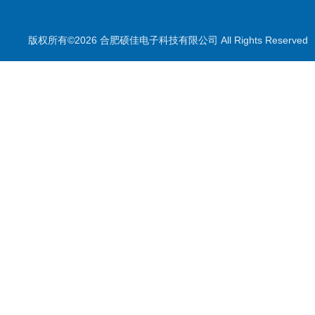
气体测量元件
气体检测仪
版权所有©2026 合肥硕佳电子科技有限公司 All Rights Reserve
测量仪
校准装置
喷雾降尘设备
喷雾降尘