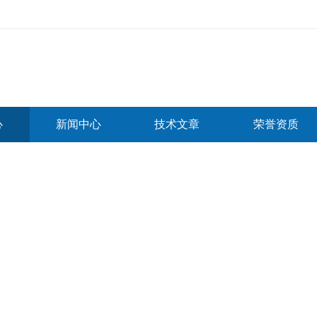
心
新闻中心
技术文章
荣誉资质