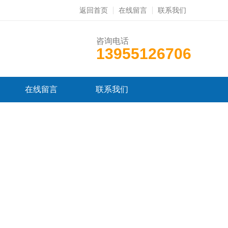
返回首页
在线留言
联系我们
咨询电话
13955126706
在线留言
联系我们