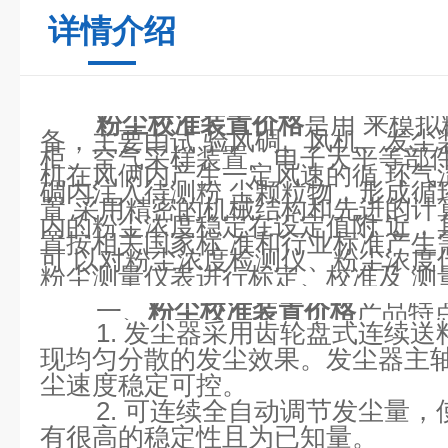
详情介绍
粉尘校准装置价格
是用 来模
备，主要由试 验风碉、风机、发尘
柜、空气采样装置、电子天平等部件
机在风俩内产生一定风速的循 环气
碉内注入待测粉 尘颗粒物，形成循
置 采用精密的机械结构和先进的计
内的粉尘浓度稳定在设定值附 近，
置按相关国家标 准和行业标准产生
可 以对粉尘浓度检测仪、粉尘浓度
粉尘测量仪表进行标定、校准及 测
一、
产品特
粉尘校准装置价格
1.
发尘器采用齿轮盘式连续送
现均匀分散的发尘效果。发尘器主
尘速度稳定可控。
2.
可连续全自动调节发尘量，
有很高的稳定性且为已知量。