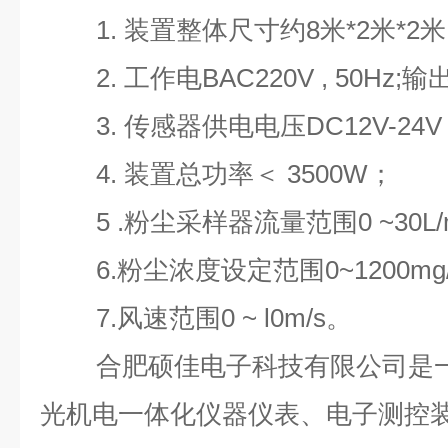
1.
装置整体尺寸约
8
米
*2
米
*2
米
2.
工作电
BAC220V , 50Hz;
输
3.
传感器供电电压
DC12V-24
4.
装置总功率＜
3500W；
5
.粉尘采样器流量范围
0 ~30L
6.
粉尘浓度设定范围
0~1200mg
7
.风速范围
0 ~ l0m/s。
合肥硕佳电子科技有限公司是
光机电一体化仪器仪表、电子测控