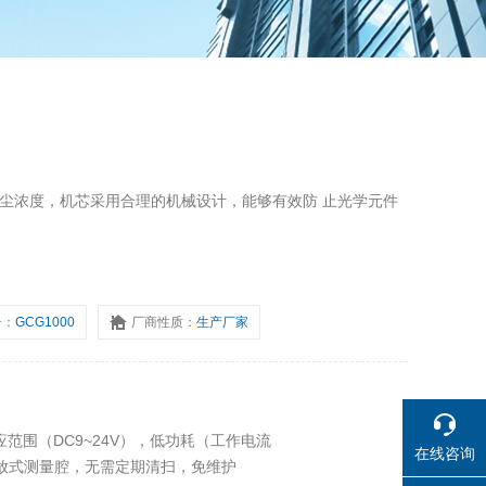
粉尘浓度，机芯采用合理的机械设计，能够有效防 止光学元件
号：
GCG1000
厂商性质：
生产厂家
在线咨询
）；具有开放式测量腔，无需定期清扫，免维护