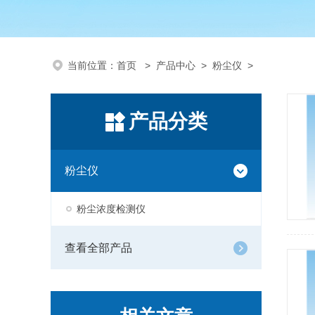
当前位置：
首页
>
产品中心
>
粉尘仪
>
产品分类
粉尘仪
粉尘浓度检测仪
查看全部产品