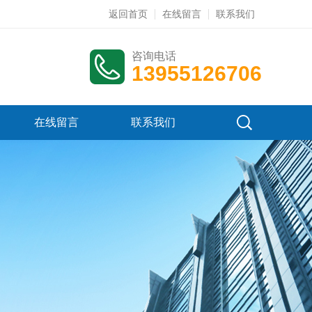
返回首页
在线留言
联系我们
咨询电话
13955126706
在线留言
联系我们