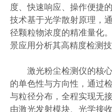
度、快速响应、操作便捷
技术基于光学散射原理，
径颗粒物浓度的精准量化
景应用分析其高精度检测技
激光粉尘检测仪的核心工
的单色性与方向性，通过
与粒径分布，全程实现无
由激光发射模块、光学接