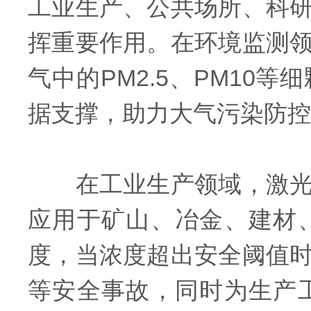
工业生产、公共场所、科
挥重要作用。在环境监测
气中的PM2.5、PM1
据支撑，助力大气污染防控
在工业生产领域，激光粉
应用于矿山、冶金、建材
度，当浓度超出安全阈值
等安全事故，同时为生产