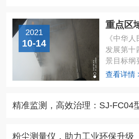
2021
《中华人
10-14
发展第十
景目标纲
防治攻坚
查看详情 
制和区域
染天气...
粉尘测量仪，助力工业环保升级