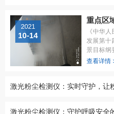
2021
《中华人
10-14
发展第十
景目标纲
防治攻坚
查看详情 
制和区域
染天气...
激光粉尘检测仪：守护呼吸安全