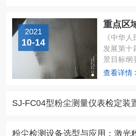
2021
《中华人
10-14
发展第十
景目标纲
防治攻坚
查看详情 
制和区域
染天气...